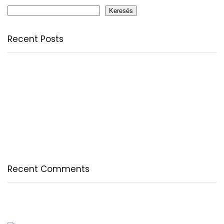
Keresés
Recent Posts
Citromfű: nyugodt nyárzárás természetesen
A csodálatos csipkebogyó
Fogyassz C-vitamint minden nap
A legfontosabb tudnivalók a B-vitaminról
Az egészséges testkép és testelfogadás
Recent Comments
Nincs megjeleníthető bejegyzés.