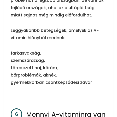
problémát a legtöbb országban, de vannak
fejlődő országok, ahol az alultápláltság
miatt sajnos még mindig előfordulhat.
Leggyakoribb betegségek, amelyek az A-
vitamin hiányból erednek:
farkasvakság,
szemszárazság,
töredezett haj, köröm,
bőrproblémák, aknék,
gyermekkorban csontképződési zavar
Mennyi A-vitaminra van