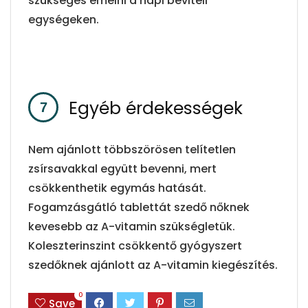
szükséges emelni a napi beviteli
egységeken.
Egyéb érdekességek
Nem ajánlott többszörösen telítetlen
zsírsavakkal együtt bevenni, mert
csökkenthetik egymás hatását.
Fogamzásgátló tablettát szedő nőknek
kevesebb az A-vitamin szükségletük.
Koleszterinszint csökkentő gyógyszert
szedőknek ajánlott az A-vitamin kiegészítés.
0
Save