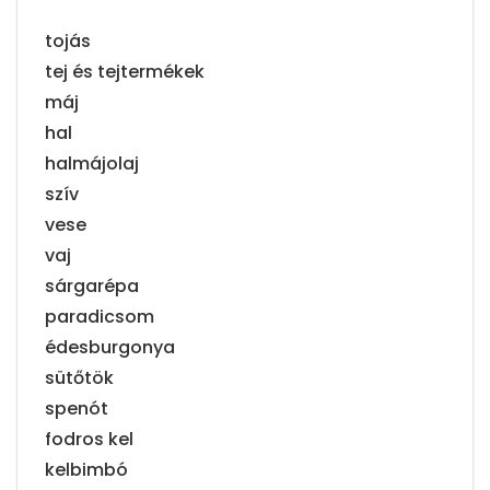
tojás
tej és tejtermékek
máj
hal
halmájolaj
szív
vese
vaj
sárgarépa
paradicsom
édesburgonya
sütőtök
spenót
fodros kel
kelbimbó