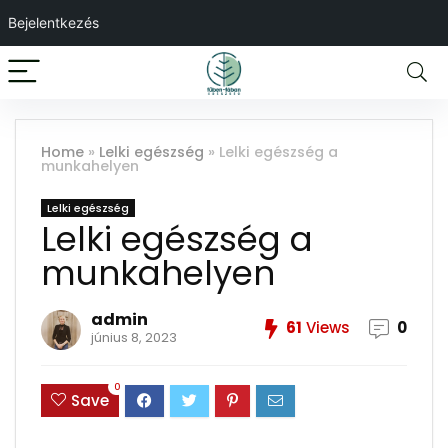
Bejelentkezés
Home
»
Lelki egészség
»
Lelki egészség a
munkahelyen
Lelki egészség
Lelki egészség a
munkahelyen
admin
61
Views
0
június 8, 2023
0
Save