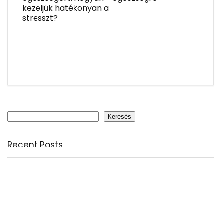
kezeljük hatékonyan a
stresszt?
Keresés
Keresés
Recent Posts
Citromfű: nyugodt nyárzárás természetesen
A csodálatos csipkebogyó
Fogyassz C-vitamint minden nap