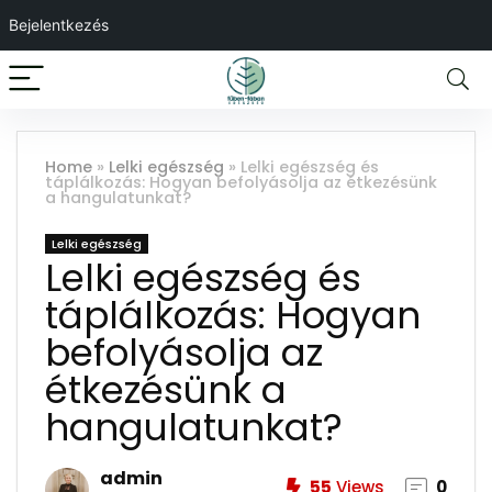
Bejelentkezés
Home
»
Lelki egészség
»
Lelki egészség és
táplálkozás: Hogyan befolyásolja az étkezésünk
a hangulatunkat?
Lelki egészség
Lelki egészség és
táplálkozás: Hogyan
befolyásolja az
étkezésünk a
hangulatunkat?
admin
55
Views
0