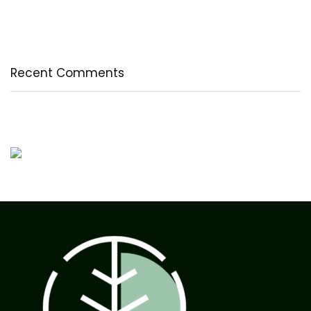
A legfontosabb tudnivalók a B-vitaminról
Az egészséges testkép és testelfogadás
Recent Comments
Nincs megjeleníthető bejegyzés.