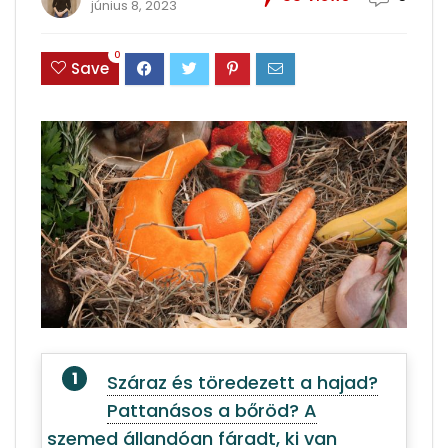
június 8, 2023
0
Save
Száraz és töredezett a hajad?
Pattanásos a bőröd? A
szemed állandóan fáradt, ki van