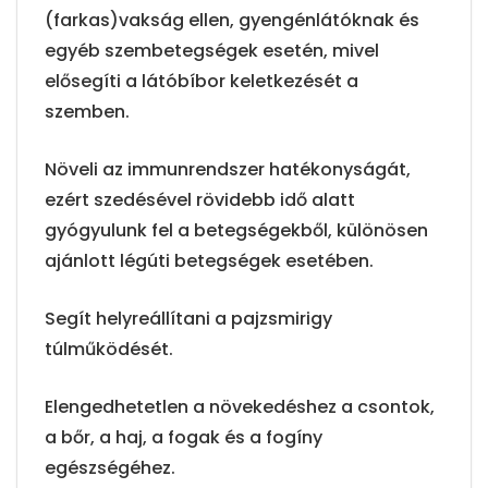
(farkas)vakság ellen, gyengénlátóknak és
egyéb szembetegségek esetén, mivel
elősegíti a látóbíbor keletkezését a
szemben.
Növeli az immunrendszer hatékonyságát,
ezért szedésével rövidebb idő alatt
gyógyulunk fel a betegségekből, különösen
ajánlott légúti betegségek esetében.
Segít helyreállítani a pajzsmirigy
túlműködését.
Elengedhetetlen a növekedéshez a csontok,
a bőr, a haj, a fogak és a fogíny
egészségéhez.