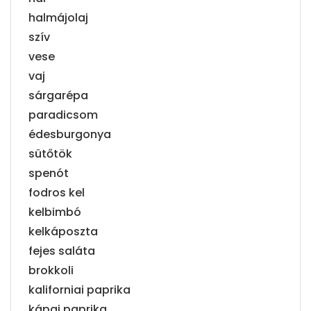
halmájolaj
szív
vese
vaj
sárgarépa
paradicsom
édesburgonya
sütőtök
spenót
fodros kel
kelbimbó
kelkáposzta
fejes saláta
brokkoli
kaliforniai paprika
kápai paprika