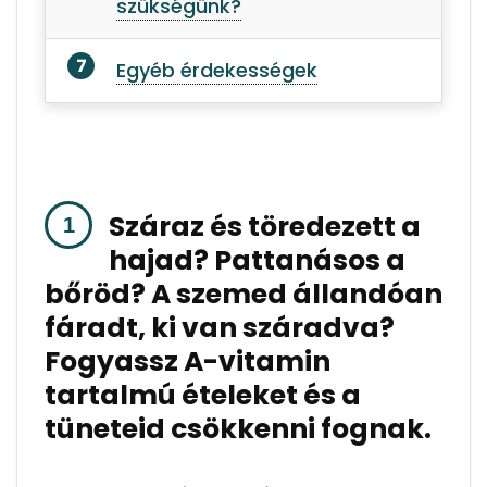
szükségünk?
Egyéb érdekességek
Száraz és töredezett a
hajad? Pattanásos a
bőröd? A szemed állandóan
fáradt, ki van száradva?
Fogyassz A-vitamin
tartalmú ételeket és a
tüneteid csökkenni fognak.