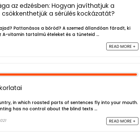
ága az edzésben: Hogyan javíthatjuk a
csökkenthetjük a sérülés kockázatát?
hajad? Pattanásos a bőröd? A szemed állandóan fáradt, ki
-vitamin tartalmú ételeket és a tüneteid ...
READ MORE +
korlatai
untry, in which roasted parts of sentences fly into your mouth.
nting has no control about the blind texts ...
021
READ MORE +