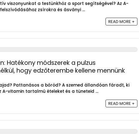
tív viszonyunkat a testünkhöz a sport segítségével? Az A-
 felszívódásához zsírokra és ásványi ...
READ MORE +
n: Hatékony módszerek a pulzus
nélkül, hogy edzőterembe kellene mennünk
hajad? Pattanásos a bőröd? A szemed állandóan fáradt, ki
-vitamin tartalmú ételeket és a tüneteid ...
READ MORE +