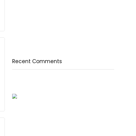
természetesen
A csodálatos csipkebogyó
Fogyassz C-vitamint minden nap
A legfontosabb tudnivalók a B-vitaminról
Az egészséges testkép és testelfogadás
Recent Comments
Nincs megjeleníthető bejegyzés.