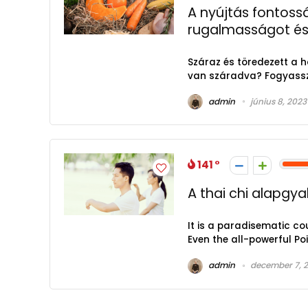
A nyújtás fontoss
rugalmasságot és 
Száraz és töredezett a 
van száradva? Fogyassz A
admin
június 8, 2023
141
A thai chi alapgya
It is a paradisematic co
Even the all-powerful Poi
admin
december 7, 2