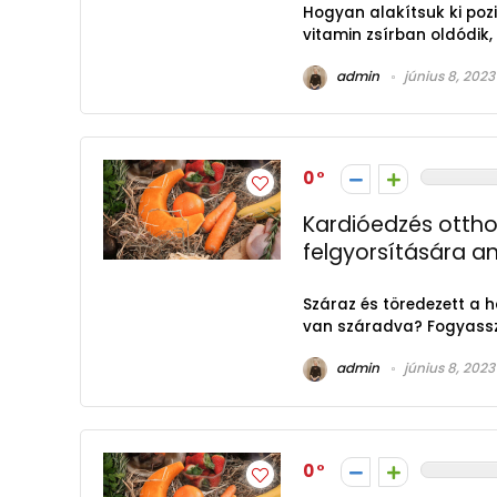
Hogyan alakítsuk ki pozi
vitamin zsírban oldódik,
admin
június 8, 2023
0
Kardióedzés ottho
felgyorsítására a
Száraz és töredezett a 
van száradva? Fogyassz A
admin
június 8, 2023
0