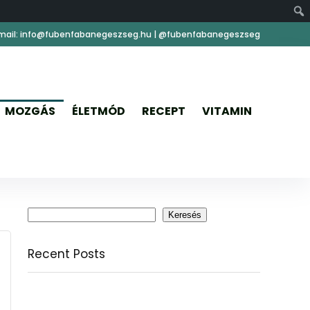
mail: info@fubenfabanegeszseg.hu | @fubenfabanegeszseg
MOZGÁS
ÉLETMÓD
RECEPT
VITAMIN
Keresés
Keresés
Recent Posts
Citromfű: nyugodt nyárzárás