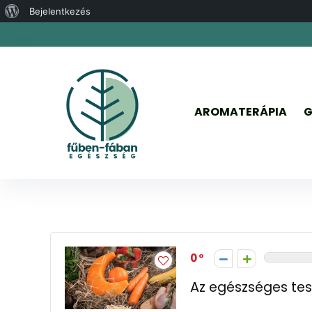
WordPress,
Bejelentkezés
a
csodás
AROMATERÁPIA
G
Mozgás
0
Az egészséges tes