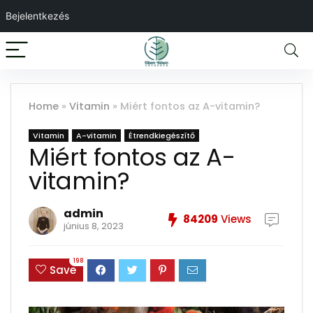
Bejelentkezés
Home
»
Vitamin
»
Miért fontos az A-vitamin?
Vitamin
A-vitamin
Étrendkiegészítő
Miért fontos az A-
vitamin?
admin
84209
Views
június 8, 2023
198
Save