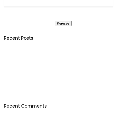
Keresés
Keresés
Recent Posts
Citromfű: nyugodt nyárzárás természetesen
A csodálatos csipkebogyó
Fogyassz C-vitamint minden nap
A legfontosabb tudnivalók a B-vitaminról
Az egészséges testkép és testelfogadás
Recent Comments