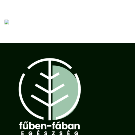
Nincs megjeleníthető bejegyzés.