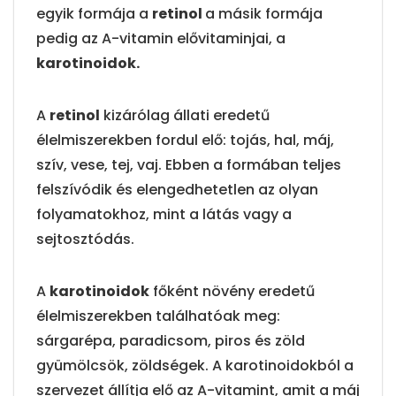
egyik formája a
retinol
a másik formája
pedig az A-vitamin elővitaminjai, a
karotinoidok.
A
retinol
kizárólag állati eredetű
élelmiszerekben fordul elő: tojás, hal, máj,
szív, vese, tej, vaj. Ebben a formában teljes
felszívódik és elengedhetetlen az olyan
folyamatokhoz, mint a látás vagy a
sejtosztódás.
A
karotinoidok
főként növény eredetű
élelmiszerekben találhatóak meg:
sárgarépa, paradicsom, piros és zöld
gyümölcsök, zöldségek. A karotinoidokból a
szervezet állítja elő az A-vitamint, amit a máj