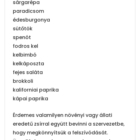
sárgarépa
paradicsom
édesburgonya
sütőtök
spenót
fodros kel
kelbimbó
kelkáposzta
fejes saláta
brokkoli
kaliforniai paprika
kápai paprika
Érdemes valamilyen növényi vagy állati
eredetű zsírral együtt bevinni a szervezetbe,
hogy megkönnyítsük a felszívódását.