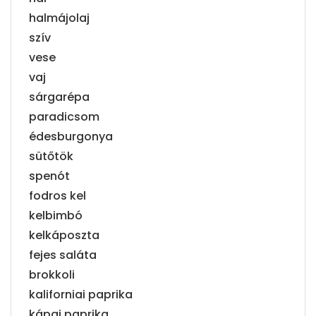
halmájolaj
szív
vese
vaj
sárgarépa
paradicsom
édesburgonya
sütőtök
spenót
fodros kel
kelbimbó
kelkáposzta
fejes saláta
brokkoli
kaliforniai paprika
kápai paprika