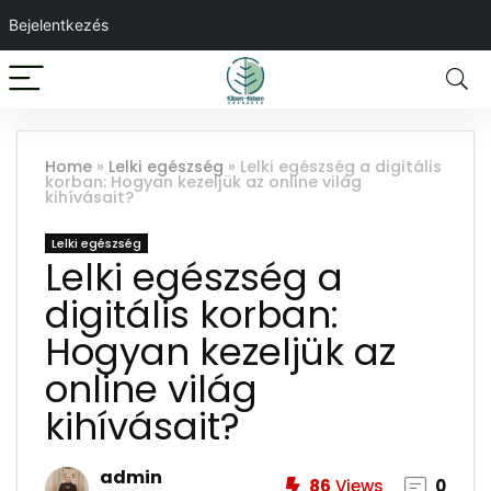
Bejelentkezés
Home
»
Lelki egészség
»
Lelki egészség a digitális
korban: Hogyan kezeljük az online világ
kihívásait?
Lelki egészség
Lelki egészség a
digitális korban:
Hogyan kezeljük az
online világ
kihívásait?
admin
86
Views
0