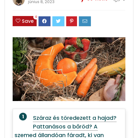
június 8, 2023
0
Save
Száraz és töredezett a hajad?
Pattanásos a bőröd? A
szemed állandóan fáradt, ki van