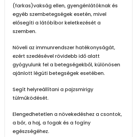
(farkas)vakság ellen, gyengénlátóknak és
egyéb szembetegségek esetén, mivel
elősegíti a látóbíbor keletkezését a
szemben.
Növeli az immunrendszer hatékonyságát,
ezért szedésével rövidebb idő alatt
gyógyulunk fel a betegségekből, különösen
ajánlott légúti betegségek esetében.
Segít helyreállítani a pajzsmirigy
túlműködését.
Elengedhetetlen a növekedéshez a csontok,
a bőr, a haj, a fogak és a fogíny
egészségéhez.