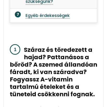
szükségünk?
Egyéb érdekességek
Száraz és töredezett a
hajad? Pattanásos a
bőröd? A szemed állandóan
fáradt, ki van száradva?
Fogyassz A-vitamin
tartalmú ételeket és a
tüneteid csökkenni fognak.