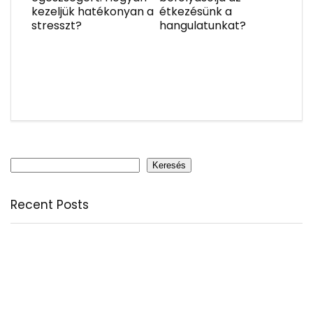
kezeljük hatékonyan a
étkezésünk a
stresszt?
hangulatunkat?
Keresés
Keresés
Recent Posts
Citromfű: nyugodt nyárzárás természetesen
A csodálatos csipkebogyó
Fogyassz C-vitamint minden nap