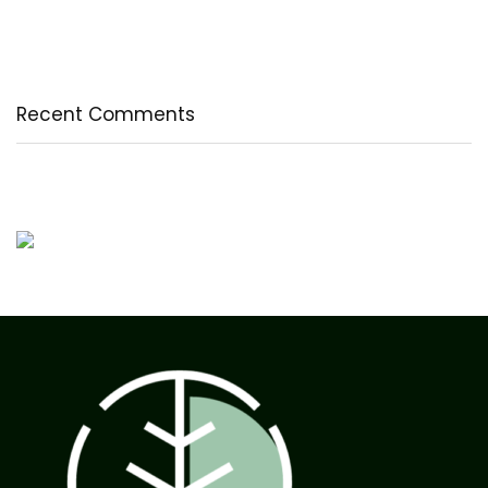
A legfontosabb tudnivalók a B-vitaminról
Az egészséges testkép és testelfogadás
Recent Comments
Nincs megjeleníthető bejegyzés.