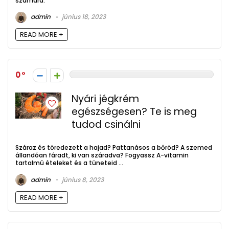
számára.
admin
június 18, 2023
READ MORE +
0
Nyári jégkrém
egészségesen? Te is meg
tudod csinálni
Száraz és töredezett a hajad? Pattanásos a bőröd? A szemed
állandóan fáradt, ki van száradva? Fogyassz A-vitamin
tartalmú ételeket és a tüneteid ...
admin
június 8, 2023
READ MORE +