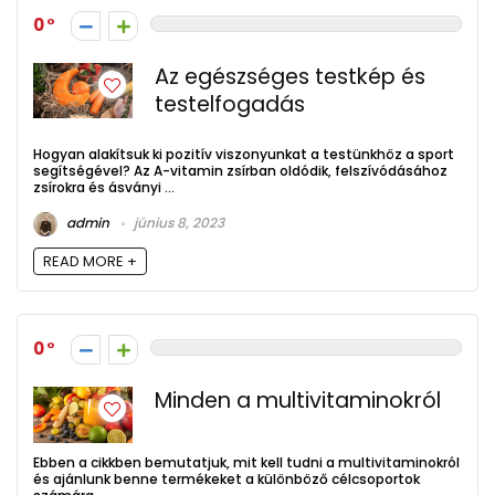
0
Az egészséges testkép és
testelfogadás
Hogyan alakítsuk ki pozitív viszonyunkat a testünkhöz a sport
segítségével? Az A-vitamin zsírban oldódik, felszívódásához
zsírokra és ásványi ...
admin
június 8, 2023
READ MORE +
0
Minden a multivitaminokról
Ebben a cikkben bemutatjuk, mit kell tudni a multivitaminokról
és ajánlunk benne termékeket a különböző célcsoportok