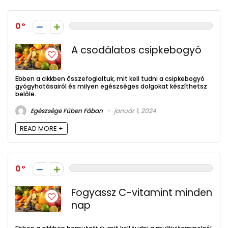
0
A csodálatos csipkebogyó
Ebben a cikkben összefoglaltuk, mit kell tudni a csipkebogyó
gyógyhatásairól és milyen egészséges dolgokat készíthetsz
belőle.
Egészsége Fűben Fában
január 1, 2024
READ MORE +
0
Fogyassz C-vitamint minden
nap