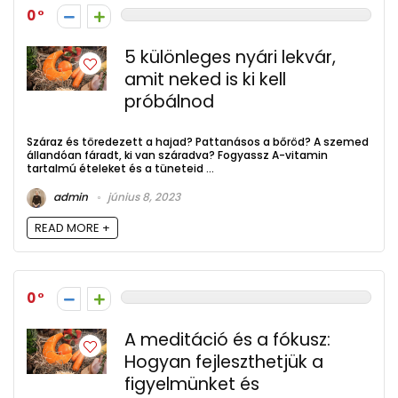
0
5 különleges nyári lekvár,
amit neked is ki kell
próbálnod
Száraz és töredezett a hajad? Pattanásos a bőröd? A szemed
állandóan fáradt, ki van száradva? Fogyassz A-vitamin
tartalmú ételeket és a tüneteid ...
admin
június 8, 2023
READ MORE +
0
A meditáció és a fókusz:
Hogyan fejleszthetjük a
figyelmünket és