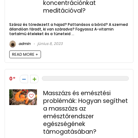
koncentrációnkat
meditációval?
Száraz és töredezett a hajad? Pattanásos a bőröd? A szemed
állandóan fáradt, ki van száradva? Fogyassz A-vitamin
tartalmú ételeket és a tüneteid ...
admin
június 8, 2023
READ MORE +
0
Masszázs és emésztési
problémák: Hogyan segíthet
a masszázs az
emésztőrendszer
egészségének
támogatásában?