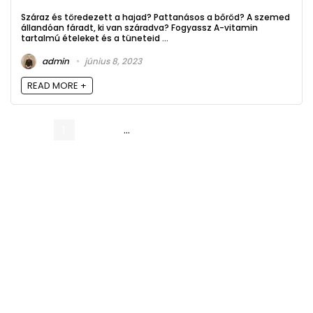
Száraz és töredezett a hajad? Pattanásos a bőröd? A szemed
állandóan fáradt, ki van száradva? Fogyassz A-vitamin
tartalmú ételeket és a tüneteid ...
admin
június 8, 2023
READ MORE +
1
2
3
…
5
Következő oldal »