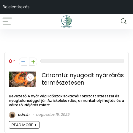
Bejelentkezés
Latest Posts
0
Citromfű: nyugodt nyárzárás
természetesen
Bevezető A nyár végi időszak sokaknál fokozott stresszel és
nyugtalansággal jár. Az iskolakezdés, a munkahelyi hajtás és a
változó időjárás miatt ...
admin
augusztus 15, 2025
READ MORE +