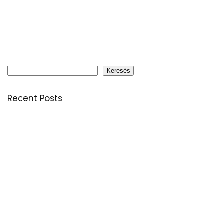
Keresés
Keresés
Recent Posts
Citromfű: nyugodt nyárzárás természetesen
A csodálatos csipkebogyó
Fogyassz C-vitamint minden nap
A legfontosabb tudnivalók a B-vitaminról
Az egészséges testkép és testelfogadás