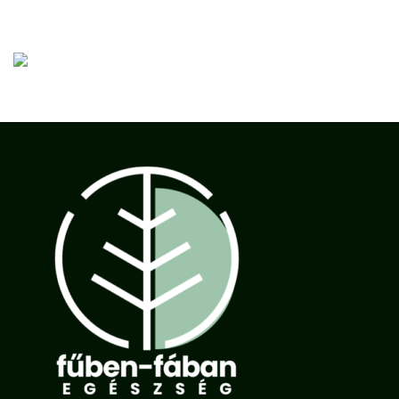
Nincs megjeleníthető bejegyzés.