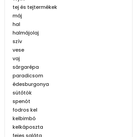
tej és tejtermékek
máj
hal
halmájolaj
szív
vese
vaj
sárgarépa
paradicsom
édesburgonya
sütőtök
spenót
fodros kel
kelbimbó
kelkáposzta
fejes saláta