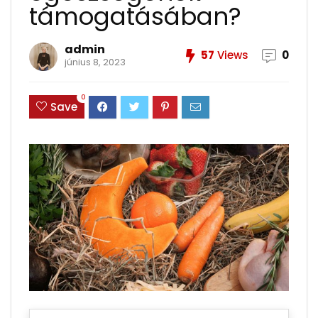
támogatásában?
admin
57
Views
0
június 8, 2023
0
Save