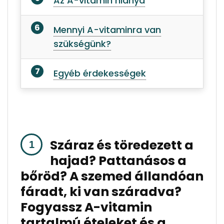
Az A-vitamin hiánya
Mennyi A-vitaminra van
szükségünk?
Egyéb érdekességek
Száraz és töredezett a
hajad? Pattanásos a
bőröd? A szemed állandóan
fáradt, ki van száradva?
Fogyassz A-vitamin
tartalmú ételeket és a