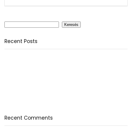
Keresés
Keresés
Recent Posts
Citromfű: nyugodt nyárzárás természetesen
A csodálatos csipkebogyó
Fogyassz C-vitamint minden nap
A legfontosabb tudnivalók a B-vitaminról
Az egészséges testkép és testelfogadás
Recent Comments