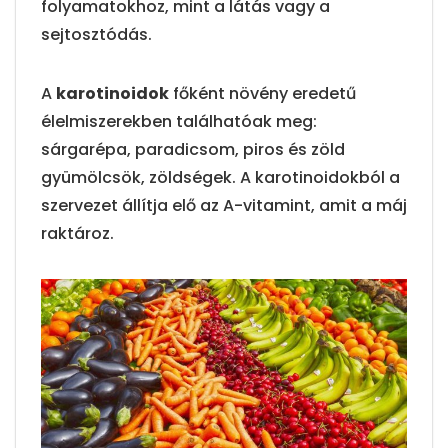
folyamatokhoz, mint a látás vagy a
sejtosztódás.
A
karotinoidok
főként növény eredetű
élelmiszerekben találhatóak meg:
sárgarépa, paradicsom, piros és zöld
gyümölcsök, zöldségek. A karotinoidokból a
szervezet állítja elő az A-vitamint, amit a máj
raktároz.