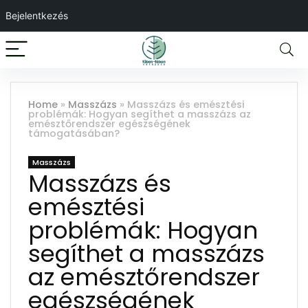
Bejelentkezés
Home
»
Masszázs
»
Masszázs és emésztési
problémák: Hogyan segíthet a masszázs az
emésztőrendszer egészségének
támogatásában?
Masszázs
Masszázs és
emésztési
problémák: Hogyan
segíthet a masszázs
az emésztőrendszer
egészségének