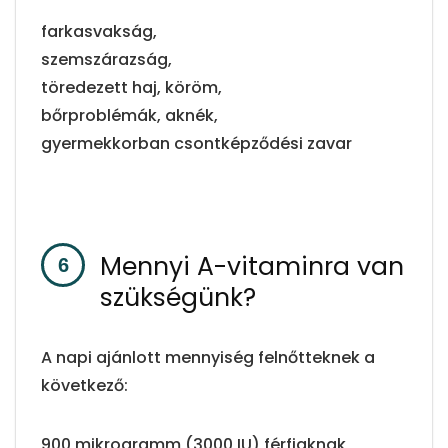
farkasvakság,
szemszárazság,
töredezett haj, köröm,
bőrproblémák, aknék,
gyermekkorban csontképződési zavar
Mennyi A-vitaminra van
szükségünk?
A napi ajánlott mennyiség felnőtteknek a
következő:
900 mikrogramm (3000 IU) férfiaknak