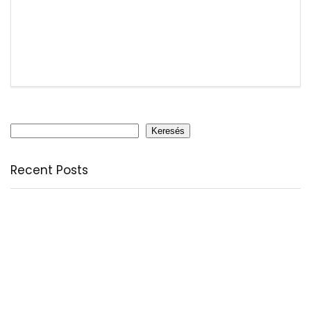
Keresés
Keresés
Recent Posts
Citromfű: nyugodt nyárzárás természetesen
A csodálatos csipkebogyó
Fogyassz C-vitamint minden nap
A legfontosabb tudnivalók a B-vitaminról
Az egészséges testkép és testelfogadás