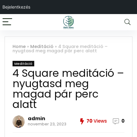
Bejelentkezés
Home
»
Meditáció
»
4 Square meditáció –
nyugtasd meg magad pár perc alatt
Meditáció
4 Square meditáció –
nyugtasd meg
magad pár perc
alatt
admin
70
Views
0
november 23, 2023