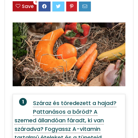
0
Save
Száraz és töredezett a hajad?
Pattanásos a bőröd? A
szemed állandóan fáradt, ki van
száradva? Fogyassz A-vitamin
tartalmú ételeket és a tüneteid