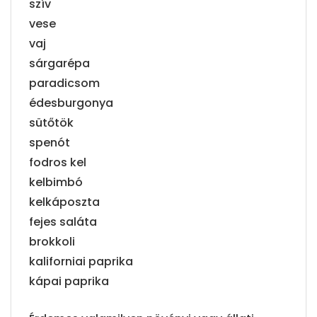
szív
vese
vaj
sárgarépa
paradicsom
édesburgonya
sütőtök
spenót
fodros kel
kelbimbó
kelkáposzta
fejes saláta
brokkoli
kaliforniai paprika
kápai paprika