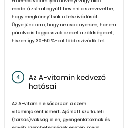
Érdemes valamilyen növényi vagy állati
eredetű zsírral együtt bevinni a szervezetbe,
hogy megkönnyítsük a felszívódását.
Ügyeljünk arra, hogy ne csak nyersen, hanem
párolva is fogyasszuk ezeket a zöldségeket,
hiszen így 30-50 %-kal több szívódik fel.
Az A-vitamin kedvező
hatásai
Az A-vitamin elsősorban a szem
vitaminjaként ismert. Ajánlott szürkületi
(farkas)vakság ellen, gyengénlátóknak és
egyéb szembetegségek esetén, mivel