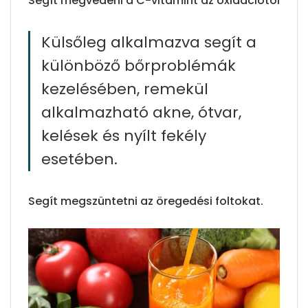
Segít megvédeni a C-vitamint az oxidációtól
Külsőleg alkalmazva segít a
különböző bőrproblémák
kezelésében, remekül
alkalmazható akne, ótvar,
kelések és nyílt fekély
esetében.
Segít megszüntetni az öregedési foltokat.