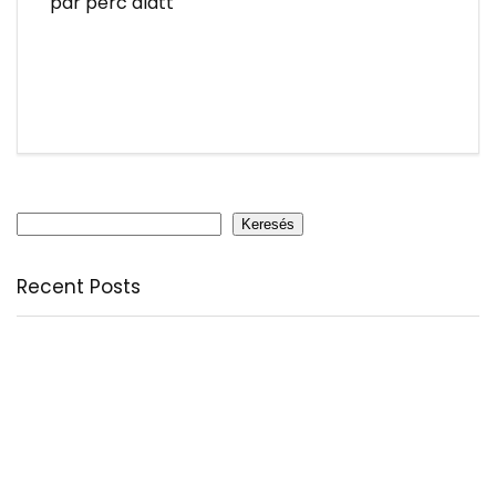
pár perc alatt
Keresés
Keresés
Recent Posts
Citromfű: nyugodt nyárzárás természetesen
A csodálatos csipkebogyó
Fogyassz C-vitamint minden nap
A legfontosabb tudnivalók a B-vitaminról