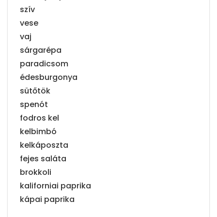
szív
vese
vaj
sárgarépa
paradicsom
édesburgonya
sütőtök
spenót
fodros kel
kelbimbó
kelkáposzta
fejes saláta
brokkoli
kaliforniai paprika
kápai paprika