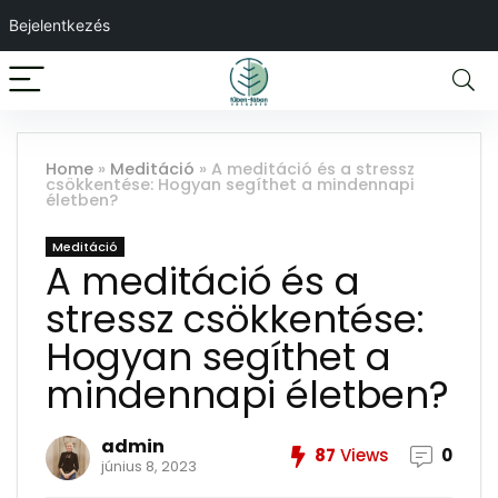
Bejelentkezés
Home
»
Meditáció
»
A meditáció és a stressz
csökkentése: Hogyan segíthet a mindennapi
életben?
Meditáció
A meditáció és a
stressz csökkentése:
Hogyan segíthet a
mindennapi életben?
admin
87
Views
0
június 8, 2023