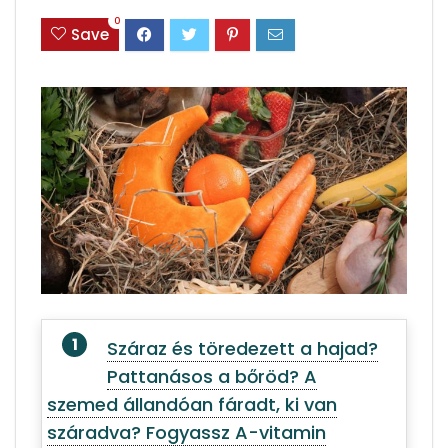
0
Save
Száraz és töredezett a hajad?
Pattanásos a bőröd? A
szemed állandóan fáradt, ki van
száradva? Fogyassz A-vitamin