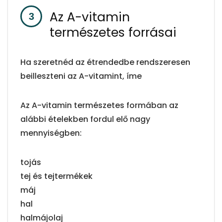
Az A-vitamin
természetes forrásai
Ha szeretnéd az étrendedbe rendszeresen
beilleszteni az A-vitamint, íme
Az A-vitamin természetes formában az
alábbi ételekben fordul elő nagy
mennyiségben:
tojás
tej és tejtermékek
máj
hal
halmájolaj