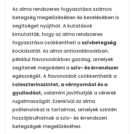
Az alma rendszeres fogyasztása számos
betegség megelőzésében és kezelésében is
segítséget nyújthat. A kutatások
kimutatták, hogy az alma rendszeres
fogyasztása csökkentheti a
szívbetegség
kockázatát. Az alma antioxidánsokban,
például flavonoidokban gazdag, amelyek
segítenek megvédeni a
szív- és érrendszer
egészségét. A flavonoidok csökkenthetik a
k
oleszterinszintet, a vérnyomást és a
gyulladást,
valamint javíthatják a vérerek
rugalmasságát. Ezenkívül az alma
polifenolokat is tartalmaz, amelyek szintén
hozzájárulhatnak a szív- és érrendszeri
betegségek megelőzéséhez.