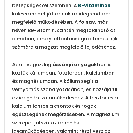
betegségekkel szemben. A
B-vitaminok
kulcsszerepet játszanak az idegrendszer
megfelelő működésében. A
folsav
, más
néven B9-vitamin, szintén megtalálható az
almában, amely létfontosságú a terhes nők
számára a magzat megfelelő fejlődéséhez.
Az alma gazdag
ásványi anyagok
ban is,
köztük káliumban, foszforban, kalciumban
és magnéziumban. A kálium segít a
vérnyomás szabályozásában, és hozzájárul
az ideg- és izomműködéshez. A foszfor és a
kalcium fontos a csontok és fogak
egészségének megőrzésében. A magnézium
szerepet játszik az izom- és
idegműködésben, valamint részt vesz az