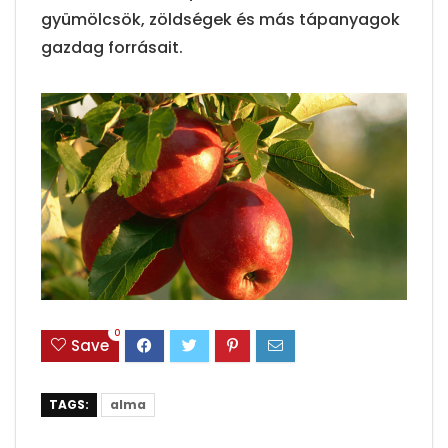
gyümölcsök, zöldségek és más tápanyagok
gazdag forrásait.
0
Save
TAGS:
alma