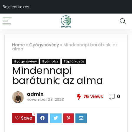
Bejelentkezés
Home
»
Gyógynövény
»
Mindennapi barátunk: az
alma
Gyógynövény
Gyümölcs
Táplálkozás
Mindennapi
barátunk: az alma
admin
75
Views
0
november 23, 2023
0
Save