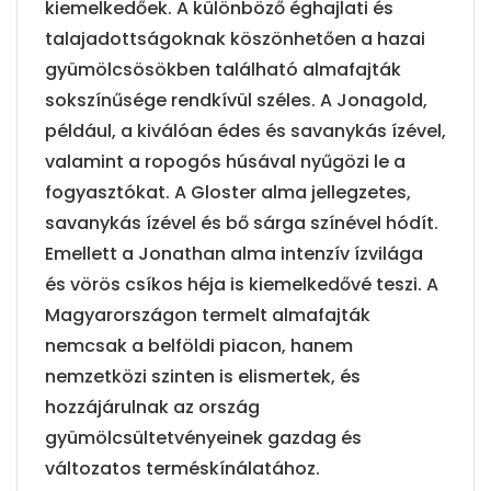
kiemelkedőek. A különböző éghajlati és
talajadottságoknak köszönhetően a hazai
gyümölcsösökben található almafajták
sokszínűsége rendkívül széles. A Jonagold,
például, a kiválóan édes és savanykás ízével,
valamint a ropogós húsával nyűgözi le a
fogyasztókat. A Gloster alma jellegzetes,
savanykás ízével és bő sárga színével hódít.
Emellett a Jonathan alma intenzív ízvilága
és vörös csíkos héja is kiemelkedővé teszi. A
Magyarországon termelt almafajták
nemcsak a belföldi piacon, hanem
nemzetközi szinten is elismertek, és
hozzájárulnak az ország
gyümölcsültetvényeinek gazdag és
változatos terméskínálatához.