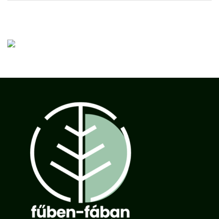
Nincs megjeleníthető bejegyzés.