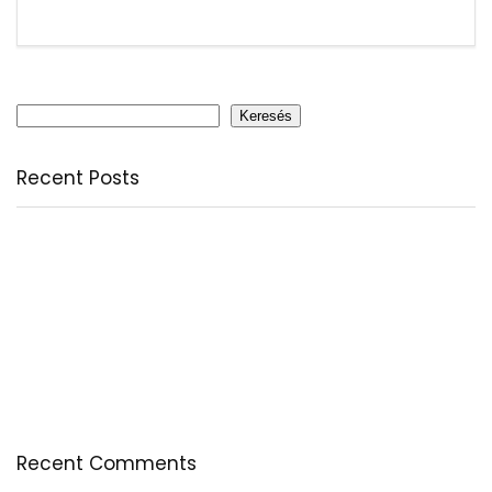
Keresés
Keresés
Recent Posts
Citromfű: nyugodt nyárzárás természetesen
A csodálatos csipkebogyó
Fogyassz C-vitamint minden nap
A legfontosabb tudnivalók a B-vitaminról
Az egészséges testkép és testelfogadás
Recent Comments