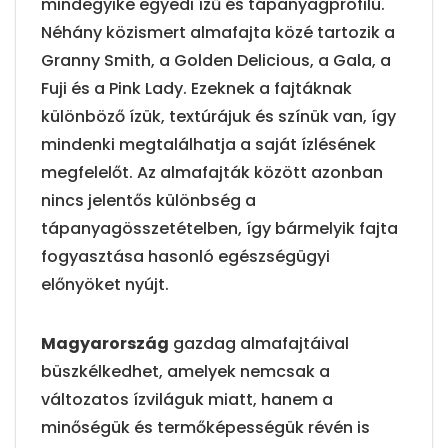
mindegyike egyedi ízű és tápanyagprofilú.
Néhány közismert almafajta közé tartozik a
Granny Smith, a Golden Delicious, a Gala, a
Fuji és a Pink Lady. Ezeknek a fajtáknak
különböző ízük, textúrájuk és színük van, így
mindenki megtalálhatja a saját ízlésének
megfelelőt. Az almafajták között azonban
nincs jelentős különbség a
tápanyagösszetételben, így bármelyik fajta
fogyasztása hasonló egészségügyi
előnyöket nyújt.
Magyarország
gazdag almafajtáival
büszkélkedhet, amelyek nemcsak a
változatos ízviláguk miatt, hanem a
minőségük és termőképességük révén is