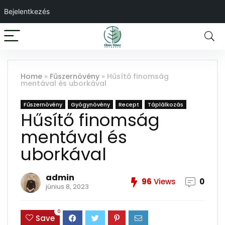
Bejelentkezés
Home
»
Fűszernövény
»
Hűsítő finomság
mentával és uborkával
Fűszernövény
Gyógynövény
Recept
Táplálkozás
Hűsítő finomság
mentával és
uborkával
admin
96
Views
0
június 8, 2023
0
Save