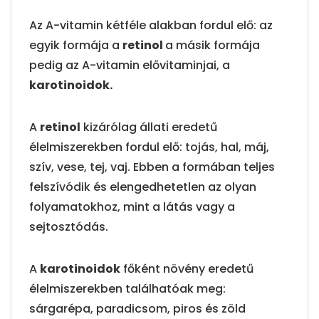
Az A-vitamin kétféle alakban fordul elő: az
egyik formája a
retinol
a másik formája
pedig az A-vitamin elővitaminjai, a
karotinoidok.
A
retinol
kizárólag állati eredetű
élelmiszerekben fordul elő: tojás, hal, máj,
szív, vese, tej, vaj. Ebben a formában teljes
felszívódik és elengedhetetlen az olyan
folyamatokhoz, mint a látás vagy a
sejtosztódás.
A
karotinoidok
főként növény eredetű
élelmiszerekben találhatóak meg:
sárgarépa, paradicsom, piros és zöld