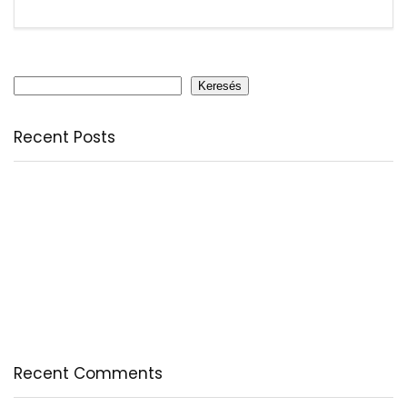
Keresés
Keresés
Recent Posts
Citromfű: nyugodt nyárzárás természetesen
A csodálatos csipkebogyó
Fogyassz C-vitamint minden nap
A legfontosabb tudnivalók a B-vitaminról
Az egészséges testkép és testelfogadás
Recent Comments