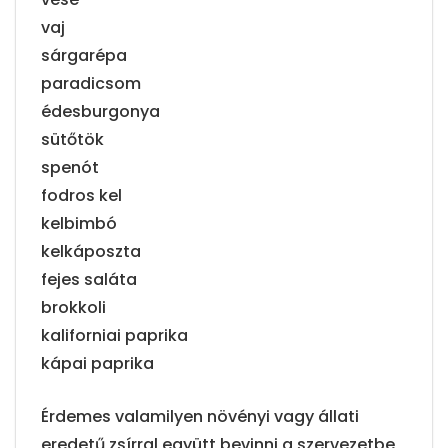
vaj
sárgarépa
paradicsom
édesburgonya
sütőtök
spenót
fodros kel
kelbimbó
kelkáposzta
fejes saláta
brokkoli
kaliforniai paprika
kápai paprika
Érdemes valamilyen növényi vagy állati
eredetű zsírral együtt bevinni a szervezetbe,