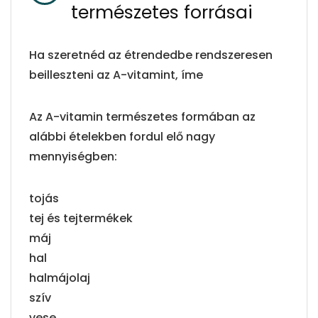
természetes forrásai
Ha szeretnéd az étrendedbe rendszeresen
beilleszteni az A-vitamint, íme
Az A-vitamin természetes formában az
alábbi ételekben fordul elő nagy
mennyiségben:
tojás
tej és tejtermékek
máj
hal
halmájolaj
szív
vese