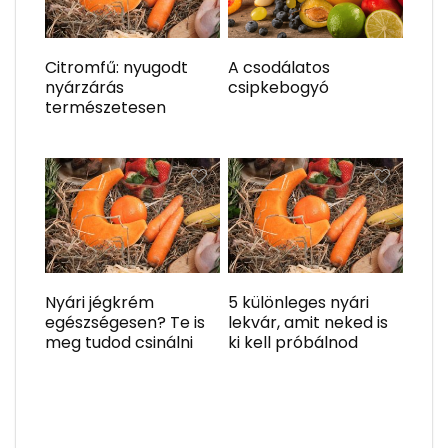
Citromfű: nyugodt
A csodálatos
nyárzárás
csipkebogyó
természetesen
Nyári jégkrém
5 különleges nyári
egészségesen? Te is
lekvár, amit neked is
meg tudod csinálni
ki kell próbálnod