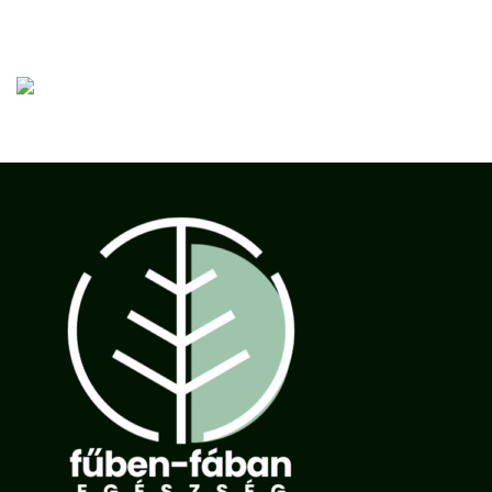
Nincs megjeleníthető bejegyzés.