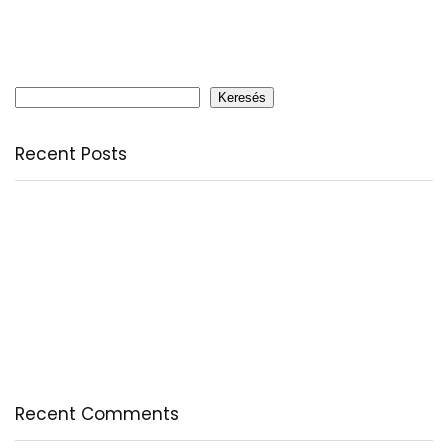
Keresés
Keresés
Recent Posts
Citromfű: nyugodt nyárzárás természetesen
A csodálatos csipkebogyó
Fogyassz C-vitamint minden nap
A legfontosabb tudnivalók a B-vitaminról
Az egészséges testkép és testelfogadás
Recent Comments