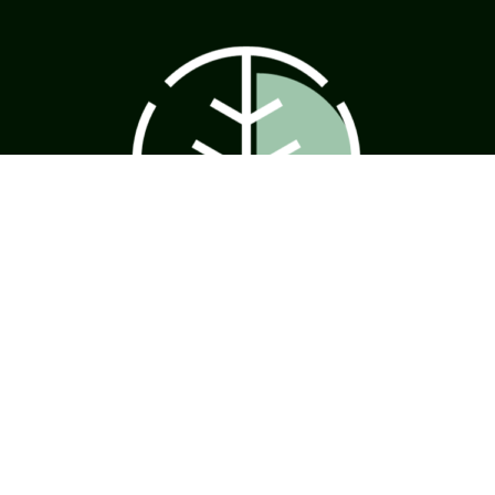
2023 © Fűben-fában egészség | Minden jog fenntartva! | We