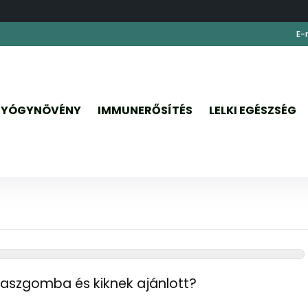
E-
YÓGYNÖVÉNY
IMMUNERŐSÍTÉS
LELKI EGÉSZSÉG
viaszgomba és kiknek ajánlott?