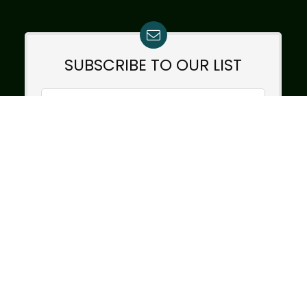
SUBSCRIBE TO OUR LIST
Don't worry, we don't spam
How to add mailchimp form
boldal:
StudioFox