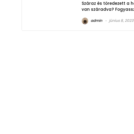
Száraz és töredezett a 
van száradva? Fogyassz A
admin
június 8, 2023