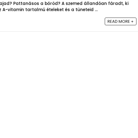
hajad? Pattanásos a bőröd? A szemed állandóan fáradt, ki
-vitamin tartalmú ételeket és a tüneteid ...
READ MORE +