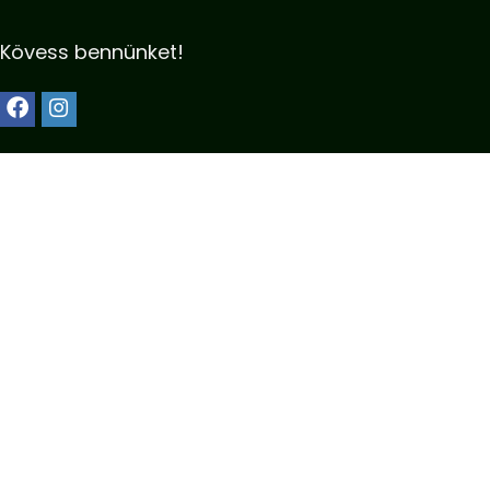
Kövess bennünket!
Kötelezők:
Általános szerződési feltételek
Adatkezelési nyilatkozat
Impresszum
Kapcsolat