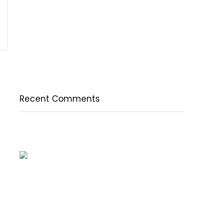
természetesen
A csodálatos csipkebogyó
Fogyassz C-vitamint minden nap
A legfontosabb tudnivalók a B-vitaminról
Az egészséges testkép és testelfogadás
Recent Comments
Nincs megjeleníthető bejegyzés.