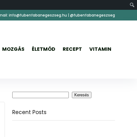
mail: info@fubenfabanegeszseg.hu | @fubenfabanegeszseg
MOZGÁS
ÉLETMÓD
RECEPT
VITAMIN
Keresés
Keresés
Recent Posts
Citromfű: nyugodt nyárzárás