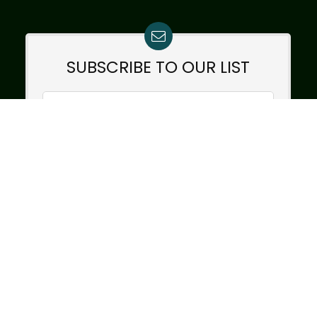
SUBSCRIBE TO OUR LIST
Don't worry, we don't spam
How to add mailchimp form
boldal:
StudioFox