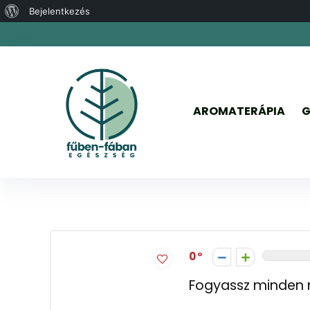
WordPress,
Bejelentkezés
a
csodás
AROMATERÁPIA
G
Egészséges konyha
0
Fogyassz minden 