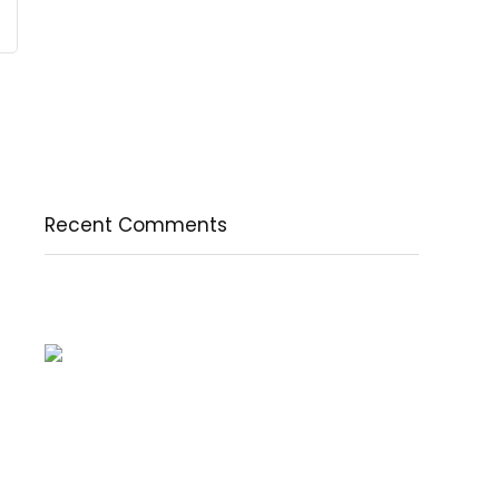
természetesen
A csodálatos csipkebogyó
Fogyassz C-vitamint minden nap
A legfontosabb tudnivalók a B-vitaminról
Az egészséges testkép és testelfogadás
Recent Comments
Nincs megjeleníthető bejegyzés.