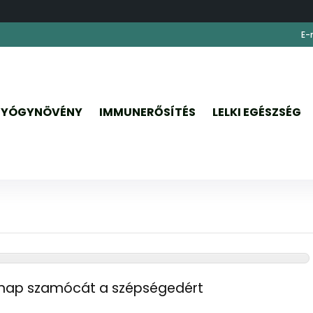
E-
YÓGYNÖVÉNY
IMMUNERŐSÍTÉS
LELKI EGÉSZSÉG
nap szamócát a szépségedért