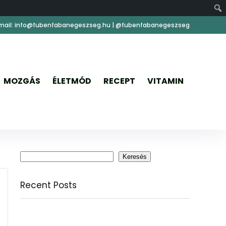
mail: info@fubenfabanegeszseg.hu | @fubenfabanegeszseg
MOZGÁS
ÉLETMÓD
RECEPT
VITAMIN
Keresés
Keresés
Recent Posts
Citromfű: nyugodt nyárzárás