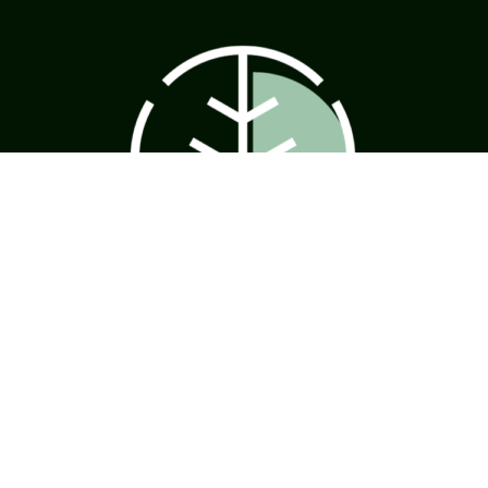
2023 © Fűben-fában egészség | Minden jog fenntartva! | We