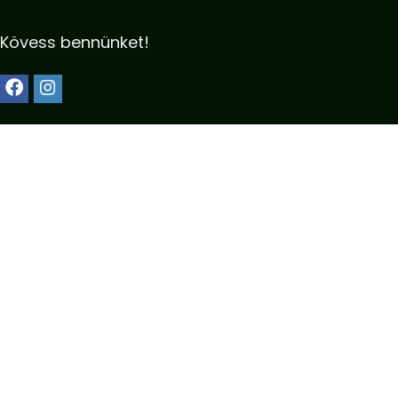
Kövess bennünket!
Kötelezők:
Általános szerződési feltételek
Adatkezelési nyilatkozat
Impresszum
Kapcsolat