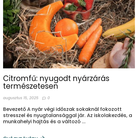
Citromfű: nyugodt nyárzárás
természetesen
augusztus 15, 2025
0
Bevezető A nyár végi időszak sokaknál fokozott
stresszel és nyugtalansággal jár. Az iskolakezdés, a
munkahelyi hajtás és a változó ...