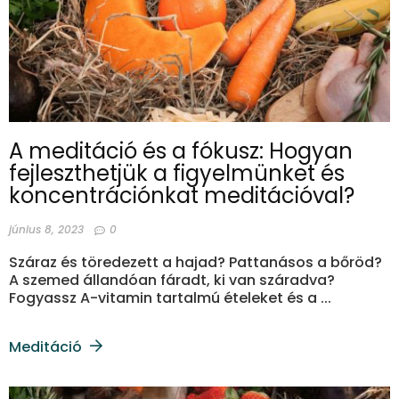
A meditáció és a fókusz: Hogyan
fejleszthetjük a figyelmünket és
koncentrációnkat meditációval?
június 8, 2023
0
Száraz és töredezett a hajad? Pattanásos a bőröd?
A szemed állandóan fáradt, ki van száradva?
Fogyassz A-vitamin tartalmú ételeket és a ...
Meditáció