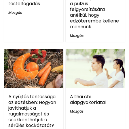
testelfogadás
a pulzus
felgyorsítására
Mozgás
anélkül, hogy
edzőterembe kellene
mennünk
Mozgás
A nyújtás fontossága
A thai chi
az edzésben: Hogyan
alapgyakorlatai
javíthatjuk a
Mozgás
rugalmasságot és
csökkenthetjük a
sérülés kockázatát?