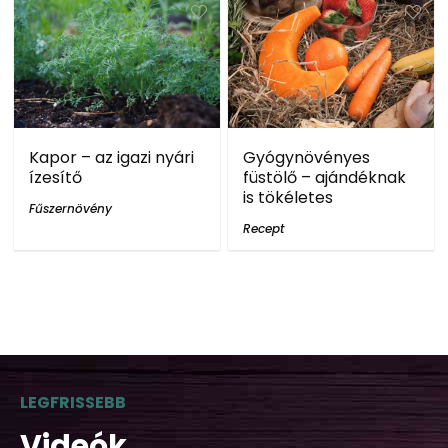
Kapor – az igazi nyári
Gyógynövényes
ízesítő
füstölő – ajándéknak
is tökéletes
Fűszernövény
Recept
LEGFRISSEBB
Videók