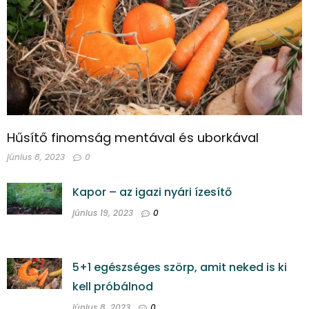
Hűsítő finomság mentával és uborkával
június 8, 2023
0
Kapor – az igazi nyári ízesítő
június 19, 2023
0
5+1 egészséges szörp, amit neked is ki
kell próbálnod
június 8, 2023
0