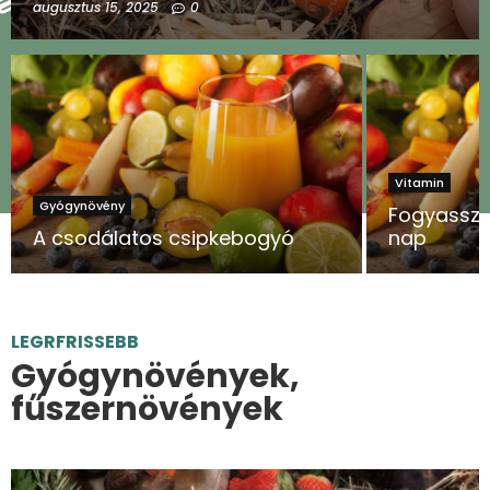
augusztus 15, 2025
0
Vitamin
Gyógynövény
Fogyassz 
A csodálatos csipkebogyó
nap
LEGRFRISSEBB
Gyógynövények,
fűszernövények