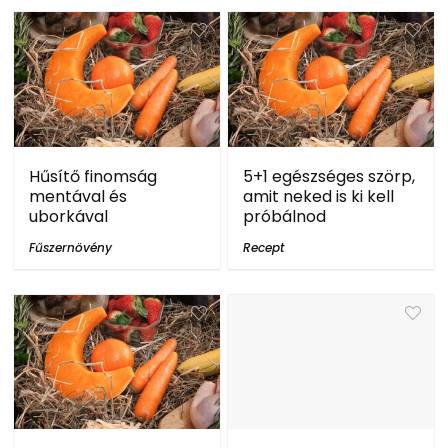
Hűsítő finomság
5+1 egészséges szörp,
mentával és
amit neked is ki kell
uborkával
próbálnod
Fűszernövény
Recept