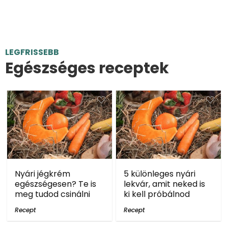
LEGFRISSEBB
Egészséges receptek
Nyári jégkrém
5 különleges nyári
egészségesen? Te is
lekvár, amit neked is
meg tudod csinálni
ki kell próbálnod
Recept
Recept