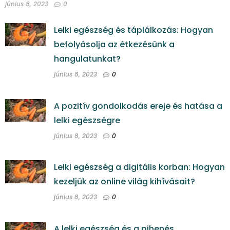
június 8, 2023
0
Lelki egészség és táplálkozás: Hogyan
befolyásolja az étkezésünk a
hangulatunkat?
június 8, 2023
0
A pozitív gondolkodás ereje és hatása a
lelki egészségre
június 8, 2023
0
Lelki egészség a digitális korban: Hogyan
kezeljük az online világ kihívásait?
június 8, 2023
0
A lelki egészség és a pihenés