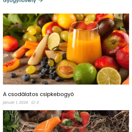
Gyógynövény
A csodálatos csipkebogyó
január 1, 2024
0